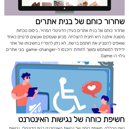
שחרור כוחם של בנית אתרים
שחרור כוחם של בנית אתרים בעידן הדיגיטלי המהיר, ביסוס נוכחות
מקוונת איתנה היא חיונית להצלחה. מכיוון שעסקים ואנשים פרטיים כאחד
שואפים להטביע את חותמם ברשת, לא ניתן להפריז בחשיבותו של אתר
ידידותי למשתמש ומושך חזותית. היכנסו ל-game-changer: בוני אתרים.
גילוי ה-Game...
חשיפת כוחה של נגישות האינטרנט
ניווט הכללה: חשיפת כוחה של נגישות האינטרנט בנוף הדיגיטלי, נגישות