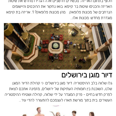
חלוצי בתחום האריזה. מכשירים חדשניים אלה הגדירו מחדש את שיטות
האריזה והכניסו שיטות בר קיימא. בואו נחקור את ההיבטים והיישומים
הנרחבים של מכונות פלופאק. מהן מכונות פלופאק? 1. אריזה בת קיימא
מוגדרת מחדש: מכונות אלו...
דיור מוגן בירושלים
גלו שלווה בלב ההיסטוריה: דיור מוגן בירושלים ✨ קהילת הדיור המוגן
שלנו, השוכנת בין חומותיה העתיקות של ירושלים, מזמינה אתכם לצאת
לפרק חדש בחיים - פרק המוגדר על ידי שלווה, קהילה ושטיחי ההיסטוריה
העשירים. בית בתוך מורשת תארו לעצמכם להתעורר להדי עיר...