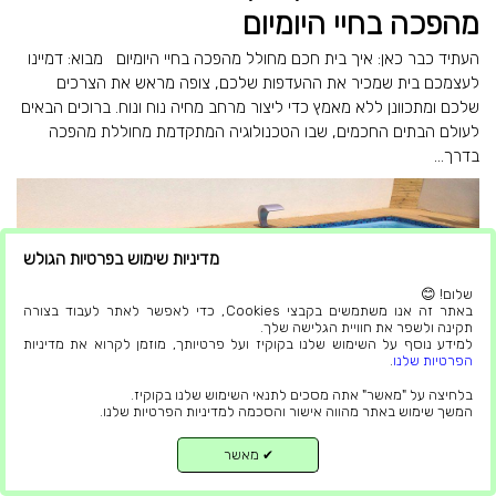
מהפכה בחיי היומיום
העתיד כבר כאן: איך בית חכם מחולל מהפכה בחיי היומיום מבוא: דמיינו
לעצמכם בית שמכיר את ההעדפות שלכם, צופה מראש את הצרכים
שלכם ומתכוונן ללא מאמץ כדי ליצור מרחב מחיה נוח ונוח. ברוכים הבאים
לעולם הבתים החכמים, שבו הטכנולוגיה המתקדמת מחוללת מהפכה
בדרך...
מדיניות שימוש בפרטיות הגולש
שלום! 😊
באתר זה אנו משתמשים בקבצי Cookies, כדי לאפשר לאתר לעבוד בצורה
תקינה ולשפר את חוויית הגלישה שלך.
למידע נוסף על השימוש שלנו בקוקיז ועל פרטיותך, מוזמן לקרוא את מדיניות
הפרטיות שלנו
.
תחזוקת בריכות פיברגלאס שלך
בלחיצה על "מאשר" אתה מסכים לתנאי השימוש שלנו בקוקיז.
המשך שימוש באתר מהווה אישור והסכמה למדיניות הפרטיות שלנו.
תחזוקת בריכות פיברגלאס שלך טיפים ושיטות עבודה מומלצות לאריכות
מאשר
✔
ימים מבוא: בריכות פיברגלאס, המכונה גם בריכת זכוכית או בריכת מיכל
למעלה
זכוכית, היא תכונה מימית מדהימה המוסיפה אלגנטיות ושלווה לכל חלל.