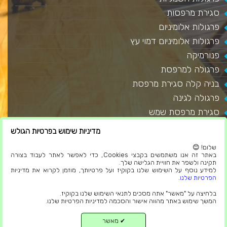
סגירת מרפסות
פרגולות אלומיניום
פרגולות אלומיניום דמוי עץ
פנורמיקה
פרגולה למרפסת
בניה קלה סגירת מרפסת
פרגולה לגינה
סגירת מרפסת שמש
גגות מבודדים
מדיניות שימוש בפרטיות הגולש
מאמרים
שלום! 😊
בלוג
באתר זה אנו משתמשים בקבצי Cookies, כדי לאפשר לאתר לעבוד בצורה
תקינה ולשפר את חוויית הגלישה שלך.
הצהרת נגישות
למידע נוסף על השימוש שלנו בקוקיז ועל פרטיותך, מוזמן לקרוא את מדיניות
הפרטיות שלנו
.
תקנון פרטיות
בלחיצה על "מאשר" אתה מסכים לתנאי השימוש שלנו בקוקיז.
המשך שימוש באתר מהווה אישור והסכמה למדיניות הפרטיות שלנו.
מאשר
✔