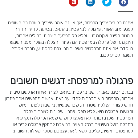
אמנם כל בית צריך מרפסת, אך אין זה אומר שצריך לשבת בה חשופים
לפגעי מזג האוויר. פרגולה למרפסת, בהתאם, מסייעת לדיירי הדירה
ליהנות מפינה שקטה זו – וללא כל הפרעה חיצונית. במילים אחרות,
התקנתה של פרגולה במרפסת הנה פתרון הצללה מעולה מפני השמש
היוקדת. אם אתם מתבלטים באילו חומרי גלם להסתייע, חברת צל דיזיין
תשמח לסייע לכם.
פרגולה למרפסת: דגשים חשובים
בבתים רבים, כאמור, ישנן מרפסות: בין אם לצורך אירוח או לשם סיבות
אחרות, מרפסת היא הכרחית למדי. עם זאת, אנשים מחפשים אחר פתרון
חדש לצורך הצללת שטח זה, שכן שמשיות נחשבות לפתרון מיושן
ומגושם. פרגולה היא, ללא ספק, פתרון יעיל ונוח לצורך הצללת
המרפסת, שכן בזכותה לא תאלצו לחשוש שמא הפרגולה תקרע או
תתבלה בשל השינויים במזג האוויר. בבואכם להתקין פרגולה לבית או
למרפסת, ראשית, עליכם לשאול את עצמכם מספר שאלות חשובות: