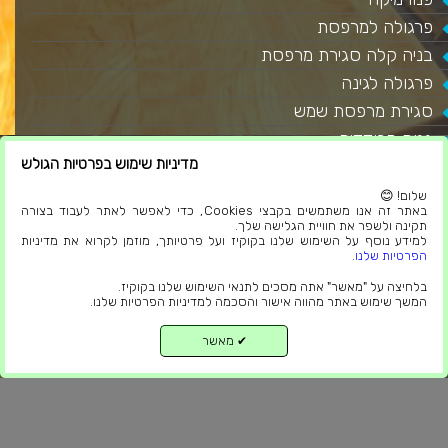
פרגולה למרפסת
בניה קלה סגירת מרפסת
פרגולה לגינה
סגירת מרפסת שמש
גגות מבודדים
מדיניות שימוש בפרטיות הגולש
מאמרים
בלוג
שלום! 😊
באתר זה אנו משתמשים בקבצי Cookies, כדי לאפשר לאתר לעבוד בצורה
הצהרת נגישות
תקינה ולשפר את חוויית הגלישה שלך.
למידע נוסף על השימוש שלנו בקוקיז ועל פרטיותך, מוזמן לקרוא את מדיניות
תקנון פרטיות
הפרטיות שלנו
.
בלחיצה על "מאשר" אתה מסכים לתנאי השימוש שלנו בקוקיז.
המשך שימוש באתר מהווה אישור והסכמה למדיניות הפרטיות שלנו.
נהיה בקשר
מאשר
✔
למעלה
077-9972264
support@tzel-design.co.il