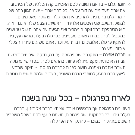
חומר גלם –
בין אם חשובה לכם האסתטיקה הכללית של הבית, ובין
אם אתם מעדיפים עמידות על פני כל דבר אחר – ישנו מגוון רחב של
חומרי גלם מהם ניתן להרכיב את הפרגולה. פרגולה מאלומיניום,
למשל, תשלב שני היבטים אלו יחדיו: ראשית, הצבע שלה איננו דוהה,
היא מסתפקת בתחזוקה מינימלית ואף מגיעה עם אחריות של 10 שנים.
במקביל לכך, ובמידה ואתם מעוניינים בפרגולה בעלת מראה עץ, ניתן
להתקין פרגולת אלומיניום דמוית עץ. וכך, אתם משיגים פתרון הצללה
איכותי ומעוצב.
חברה אמינה –
התקנתה של פרגולה עמידה, חזקה ואיכותית דורשת
עבודה איכותית ומקצועית לא פחות. בהתאם לכך, ובכדי שהפרגולה
תשרת אתכם נאמנה, חשוב לפנות לחברה מנוסה ו-וותיקה שתדע
לייעץ לכם בנוגע לחומרי הגלם השונים, לצד השלמת משימות נוספות.
לארח בפרגולה – בכל עונה בשנה
מעוניינים בפרגולה אך מרגישים אובדי עצות? חברת צל דיזיין, חברה
בעלת ניסיון רב בהתקנתן של פרגולות, תשמח לייעץ לכם בשלל השלבים
השונים בתהליך וכמובן – להתקין את הפרגולה.