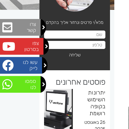
מלא/י פרטים ונחזור אליך בהקדם
צרו
קשר
צפו
בסרטון
עשו לנו
לייק
פוסטים אחרונים
סמסו
לנו
יתרונות
השימוש
בקופה
רושמת
26 באוגוסט