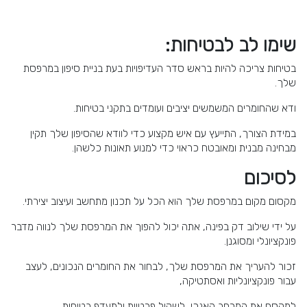
שימו לב לבטיחות:
בטיחות צריכה להיות בראש סדר העדיפויות בעת בניית סיפון במרפסת
שלך.
ודא שהחומרים המשמשים יציבים ועומדים בתקני בטיחות.
במידת הצורך, התייעץ עם איש מקצוע כדי לוודא שהסיפון שלך תקין
מבחינה מבנית ומאובטח כראוי כדי למנוע תאונות כלשהן.
לסיכום
מקסום מקום במרפסת שלך הוא הכל על תכנון מתחשב ועיצוב יצירתי.
על ידי שילוב דק בפינה, אתה יכול להפוך את המרפסת שלך לנווה מדבר
פונקציונלי ומסוגנן.
זכור להעריך את המרפסת שלך, לבחור את החומרים הנכונים, לעצב
עבור פונקציונליות ואסתטיקה,
למקסם את המרחב האנכי, לשקול פרטיות ולתעדף בטיחות.