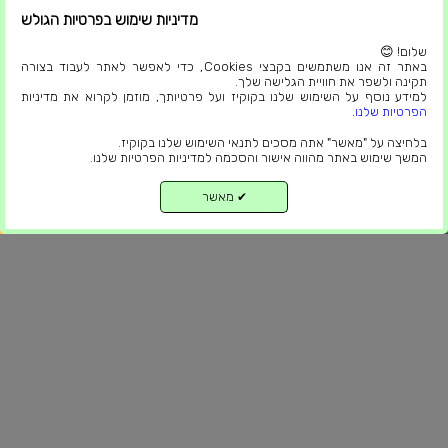
ניווט באתר
מדיניות שימוש בפרטיות הגולש
שלום! 😊
פרגולות חשמליות
באתר זה אנו משתמשים בקבצי Cookies, כדי לאפשר לאתר לעבוד בצורה
תקינה ולשפר את חוויית הגלישה שלך.
סגירת מרפסות
למידע נוסף על השימוש שלנו בקוקיז ועל פרטיותך, מוזמן לקרוא את מדיניות
פרגולות אלומיניום
הפרטיות שלנו
.
פרגולות אלומיניום דמוי עץ
בלחיצה על "מאשר" אתה מסכים לתנאי השימוש שלנו בקוקיז.
המשך שימוש באתר מהווה אישור והסכמה למדיניות הפרטיות שלנו.
פנורמיקה
פרגולה למרפסת
מאשר
✔
למעלה
בניה קלה סגירת מרפסת
פרגולה לגינה
סגירת מרפסת שמש
גגות מבודדים
מאמרים
בלוג
הצהרת נגישות
תקנון פרטיות