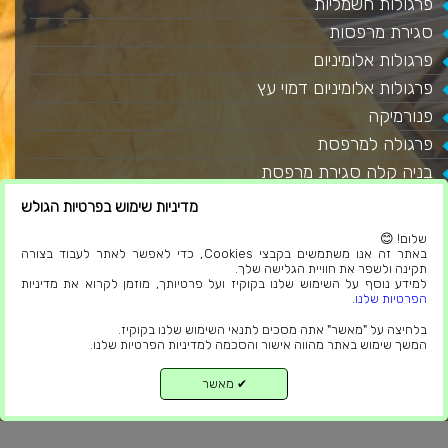
פרגולות חשמליות
סגירת מרפסות
פרגולות אלומיניום
פרגולות אלומיניום דמוי עץ
פנורמיקה
פרגולה למרפסת
בניה קלה סגירת מרפסת
פרגולה לגינה
מדיניות שימוש בפרטיות הגולש
סגירת מרפסת שמש
שלום! 😊
גגות מבודדים
באתר זה אנו משתמשים בקבצי Cookies, כדי לאפשר לאתר לעבוד בצורה
תקינה ולשפר את חוויית הגלישה שלך.
מאמרים
למידע נוסף על השימוש שלנו בקוקיז ועל פרטיותך, מוזמן לקרוא את מדיניות
הפרטיות שלנו
.
בלוג
בלחיצה על "מאשר" אתה מסכים לתנאי השימוש שלנו בקוקיז.
הצהרת נגישות
המשך שימוש באתר מהווה אישור והסכמה למדיניות הפרטיות שלנו.
תקנון פרטיות
מאשר
✔
למעלה