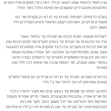
עניין ויזואלי ולהוסיף עומק לעיצוב הכללי. ראה כיצד מתקנים אלה הופכים
לאלמנטים אינטגרליים המעצבים את תפיסת החלל בתוך החדר.
בעולם הדינמיקה הפנימית, מנורות קיר הן לא רק מקורות אור; הם
משפרים מרחביים, התורמים לעומק הוויזואלי ולאיזון המגדירים חדר
מעוצב היטב.
"הצהרות מגוונות: הפנים הרבות של מנורות קיר בסיפורי עיצוב"
עלה אל הרבגוניות של מנורות קיר בעודנו חוקרים את הפנים הרבות שהן
מביאות לנרטיבים עיצוביים. גלה כיצד מתקנים אלה מסתגלים לסגנונות
עיצוב שונים, ממינימליסטי ועד אקלקטי, תוך אמירה שחורגת מגמות.
ראה את הרבגוניות המאפשרת למנורות קיר להשתלב בצורה חלקה
בסיפורי עיצוב מגוונים, תוך הוספת שכבה של אישיות לכל חלל שהן
מאירות.
בנרטיבים עיצוביים, מנורות קיר הן לא רק אביזרים; הם מספרי סיפורים
מגוונים שתורמים לנרטיב הייחודי של כל חדר.
לסיכום, הפיתוי של
מנורות קיר
בעיצוב פנים הוא מעבר להארה בלבד.
הם יוצרים אווירה, אלגנטיות פונקציונלית, משפרי מרחב ואמירות מגוונות
התורמות ליופי ההוליסטי של חלל מעוצב היטב. חקור את כוחן
הטרנספורמטיבי של מנורות קיר שכן הן מאירות לא רק חדרים אלא את