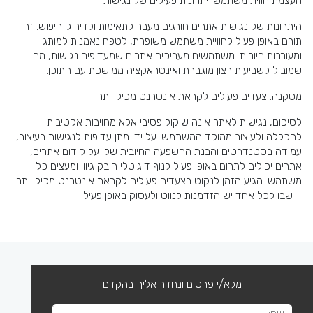
העצמת חווית משתמש: יתרונות פעילים של נגישות
היתרונות של נגישות אתרים חורגים מעבר לתאימות ולדירוגי חיפוש. זה
תורם באופן פעיל לחוויית משתמש משופרת, לטפח נאמנות למותג
ומעורבות חיובית. משתמשים מעריכים אתרים שמעדיפים נגישות, מה
שמוביל לשביעות רצון מוגברת ואינטראקציה ממושכת עם התוכן.
מסקנה: צעדים פעילים לקראת אינטרנט מכיל יותר
לסיכום, נגישות לאתר אינה שיקול פסיבי אלא מחויבות אקטיבית
להכללה ולעיצוב ממוקד המשתמש. על ידי מתן עדיפות לנגישות בעיצוב,
עמידה בסטנדרטים והבנת ההשפעה החיובית שלו על קידום אתרים,
אתרים יכולים לתרום באופן פעיל לנוף דיגיטלי חובק גיוון ומעצים כל
משתמש. הגיע הזמן לנקוט בצעדים פעילים לקראת אינטרנט מכיל יותר
– שבו לכל אחד יש הזדמנות לנווט ולעסוק באופן פעיל.
מלא/י פרטים ונחזור אליך בהקדם