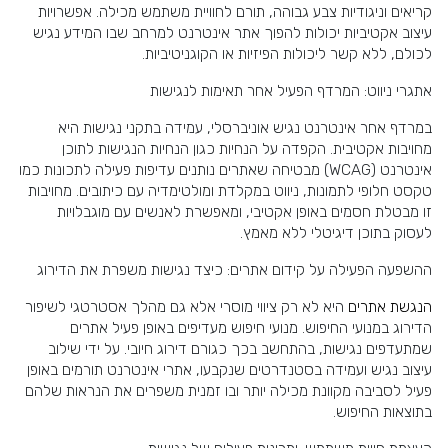
קריאים וניגודיות צבע גבוהה, תורם לחוויית משתמש מכילה. אפשרויות
עיצוב אקטיביות יכולות להפוך אתר אינטרנט למרחב שבו המידע נגיש
לכולם, ללא קשר ליכולות הפיזיות או הקוגניטיביות.
אתגרי ניווט: המרדף הפעיל אחר תאימות לנגישות
במרדף אחר אינטרנט נגיש אוניברסלי, עמידה בתקני נגישות היא
מחויבות אקטיבית. הקפדה על הנחיות כגון הנחיות הנגישות לתוכן
אינטרנט (WCAG) מבטיחה שאתרים נותנים עדיפות פעילה לתכונות כמו
טקסט חלופי לתמונות, ניווט במקלדת ומולטימדיה עם כיתובים. מחויבות
זו מבטלת חסמים באופן אקטיבי, ומאפשרת לאנשים עם מוגבלויות
לעסוק בתוכן דיגיטלי ללא מאמץ.
ההשפעה הפעילה על קידום אתרים: כיצד נגישות משפרת את הדירוג
הנגשת אתרים
היא לא רק ציווי מוסרי אלא גם מהלך אסטרטגי לשיפור
הדירוג במנועי החיפוש. מנועי חיפוש מעדיפים באופן פעיל אתרים
שמתעדפים נגישות, בהתחשב בכך כגורם דירוג חיובי. על ידי שילוב
עיצוב נגיש ועמידה בסטנדרטים שנקבעו, אתרי אינטרנט תורמים באופן
פעיל לסביבה מקוונת מכילה יותר ובו זמנית משפרים את הנראות שלהם
בתוצאות החיפוש.