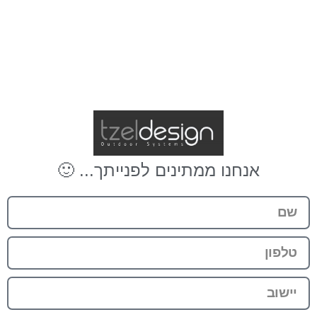
פרגולות חשמליות זה צל דיזיין
הדור הבא של הפרגולות כבר כאן! צל דיזיין מייצגת את מיטב החברות המובילות
בעולם בתחום הפרגולות.

.
.
.
ך
ת
י
י
נ
פ
ל
ם
י
נ
י
ת
מ
מ
ו
נ
ח
נ
א